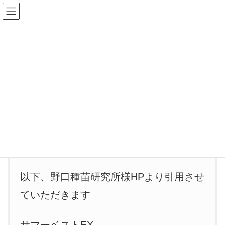
WFS加入の
メンバーロ
神奈備の通
問い合わせ
ご案内
グイン
信販売
HOME
野菜図鑑
★固定種
サマーベストEX
6月 30, 2017
/ 最終更新日時 :
6月 30, 2017
jun1
★固定種
サマーベストEX
以下、野口種苗研究所様HPより引用させ
ていただきます
サマーベストEX