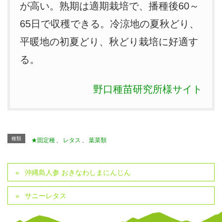
が高い。熟期は適期栽培で、播種後60～
65日で収穫できる。冷涼地の夏秋どり、
平暖地の初夏どり、秋どり栽培に好適す
る。
野口種苗研究所様サイト
種類
★固定種
、
レタス
、
葉菜類
沖縄島人参 おきなわしまにんじん
サニーレタス