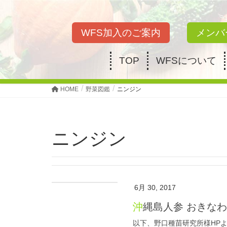
WFS加入のご案内
メンバ
TOP
WFSについて
HOME
野菜図鑑
ニンジン
ニンジン
6月 30, 2017
沖縄島人参 おきな
以下、野口種苗研究所様HP