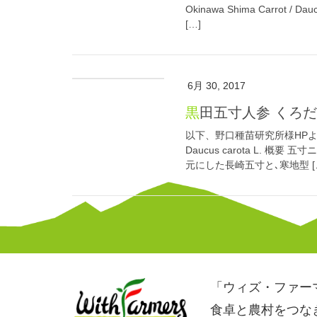
Okinawa Shima Carrot
[…]
6月 30, 2017
黒田五寸人参 くろ
以下、野口種苗研究所様HP
Daucus carota L.
元にした長崎五寸と､寒地型 [
「ウィズ・ファー
食卓と農村をつな