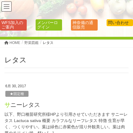
WFS加入の
メンバーロ
神奈備の通
問い合わせ
ご案内
グイン
信販売
HOME
野菜図鑑
レタス
レタス
6月 30, 2017
★固定種
サニーレタス
以下、野口種苗研究所様HPより引用させていただきます サニーレ
タス Lactuca sativa 概要 カラフルなリーフレタス 特徴 生育が早
く、つくりやすい。葉は緑色に赤紫色が混り外観美しい。葉は肉
厚のチリメン状。軽い […]